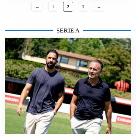
←
1
2
3
→
SERIE A