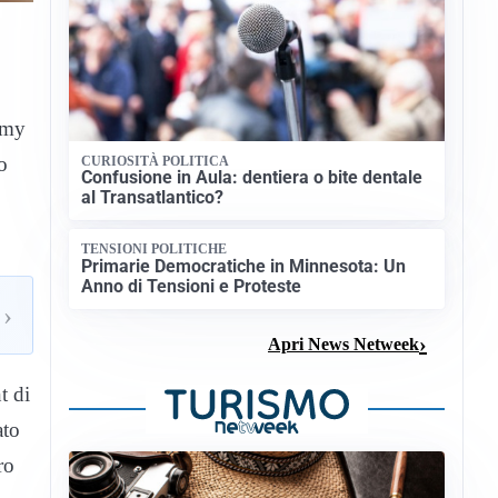
lemy
o
CURIOSITÀ POLITICA
Confusione in Aula: dentiera o bite dentale
al Transatlantico?
TENSIONI POLITICHE
Primarie Democratiche in Minnesota: Un
Anno di Tensioni e Proteste
›
Apri News Netweek
t di
ato
ro