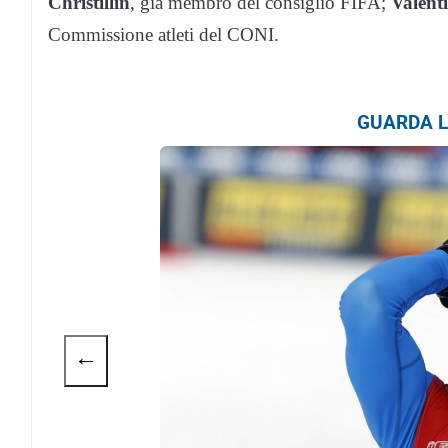
Christillin
, già membro del consiglio FIFA;
Valent
Commissione atleti del CONI.
GUARDA LA
←