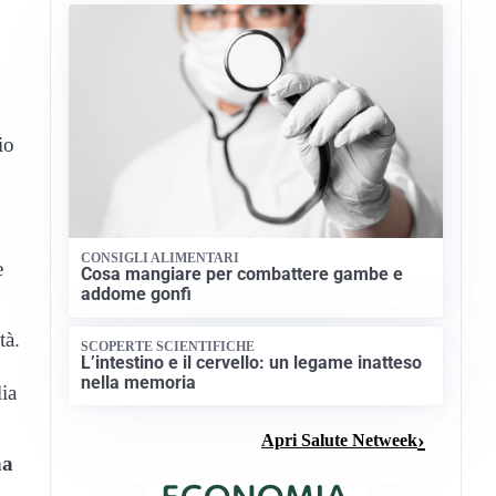
io
CONSIGLI ALIMENTARI
e
Cosa mangiare per combattere gambe e
addome gonfi
tà.
SCOPERTE SCIENTIFICHE
L’intestino e il cervello: un legame inatteso
nella memoria
lia
Apri Salute Netweek
na