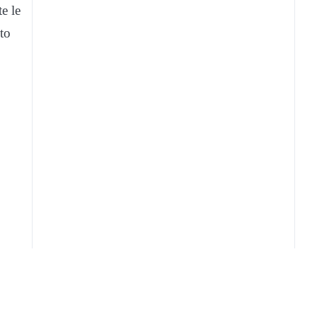
te le
sto