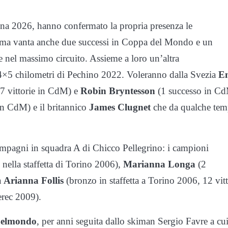
ina 2026, hanno confermato la propria presenza le
ima vanta anche due successi in Coppa del Mondo e un
rie nel massimo circuito. Assieme a loro un’altra
a 4×5 chilometri di Pechino 2022. Voleranno dalla Svezia
E
17 vittorie in CdM) e
Robin Bryntesson
(1 successo in Cd
n CdM) e il britannico
James Clugnet
che da qualche te
compagni in squadra A di Chicco Pellegrino: i campioni
 nella staffetta di Torino 2006),
Marianna Longa
(2
a
Arianna Follis
(bronzo in staffetta a Torino 2006, 12 vitt
erec 2009).
Belmondo
, per anni seguita dallo skiman Sergio Favre a cui