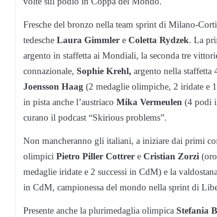
volte sul podio in Coppa del Mondo.
Fresche del bronzo nella team sprint di Milano-Cort
tedesche
Laura Gimmler
e
Coletta Rydzek
. La pr
argento in staffetta ai Mondiali, la seconda tre vitto
connazionale,
Sophie Krehl,
argento nella staffett
Joensson Haag
(2 medaglie olimpiche, 2 iridate e 
in pista anche l’austriaco
Mika Vermeulen
(4 podi i
curano il podcast “Skirious problems”.
Non mancheranno gli italiani, a iniziare dai primi 
olimpici
Pietro Piller Cottrer
e
Cristian Zorzi
(oro
medaglie iridate e 2 successi in CdM) e la valdostan
in CdM, campionessa del mondo nella sprint di Lib
Presente anche la plurimedaglia olimpica
Stefania 