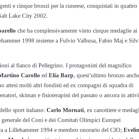
rgenti e cinque bronzi per la cuneese, conquistati in quattro
 Salt Lake City 2002.
arello
che ha complessivamente vinto cinque medaglie ai
Lillehammer 1998 insieme a Fulvio Valbusa, Fabio Maj e Silv
gioni al fianco di Pellegrino. I protagonisti del magnifico
Martino Carollo
ed
Elia Barp
, quest’ultimo bronzo anch
no attesi molti altri fondisti ed ex compagni di squadra di
natori, skiman e fisioterapisti del passato o ancora in attivi
ello sport italiano:
Carlo Mornati
, ex canottiere e medag
 generale del Coni e dei Comitati Olimpici Europei
ica a Lillehammer 1994 e membro onorario del CIO;
Eveli