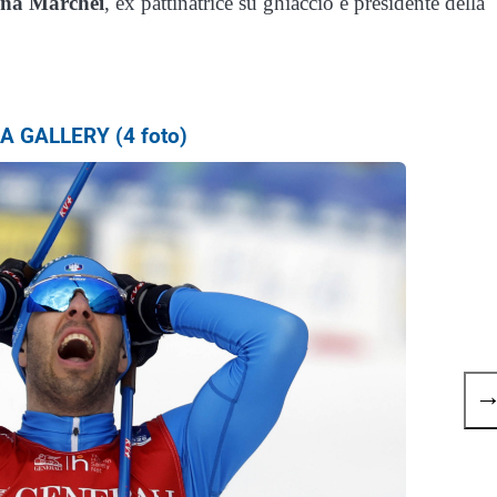
ina Marchei
, ex pattinatrice su ghiaccio e presidente della
 GALLERY (4 foto)