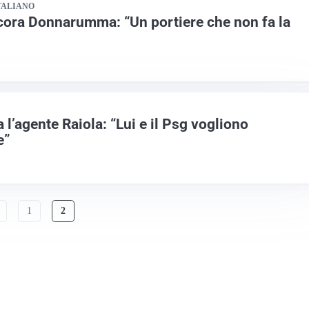
TALIANO
ncora Donnarumma: “Un portiere che non fa la
’agente Raiola: “Lui e il Psg vogliono
e”
1
2