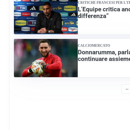
CRITICHE FRANCESI PER L'I
L’Equipe critica a
differenza”
CALCIOMERCATO
Donnarumma, parla l
continuare assiem
←