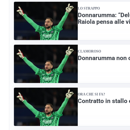
LO STRAPPO
Donnarumma: “Delu
Raiola pensa alle vi
CLAMOROSO
Donnarumma non co
ORA CHE SI FA?
Contratto in stall