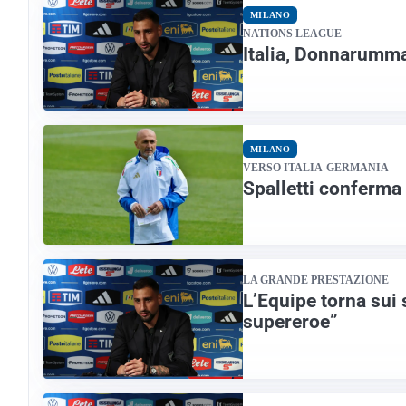
MILANO
NATIONS LEAGUE
Italia, Donnarumma
MILANO
VERSO ITALIA-GERMANIA
Spalletti conferma 
LA GRANDE PRESTAZIONE
L’Equipe torna sui
supereroe”