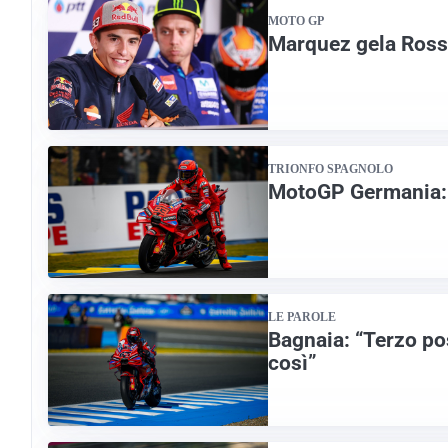
MOTO GP
Marquez gela Rossi
TRIONFO SPAGNOLO
MotoGP Germania: 
LE PAROLE
Bagnaia: “Terzo po
così”