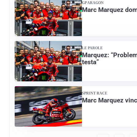
GP ARAGON
Marc Marquez domi
LE PAROLE
Marquez: “Problema
testa”
SPRINT RACE
Marc Marquez vince