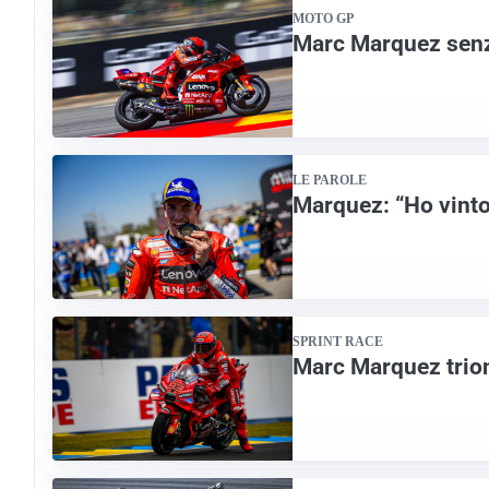
MOTO GP
Marc Marquez senza
LE PAROLE
Marquez: “Ho vinto
SPRINT RACE
Marc Marquez trion