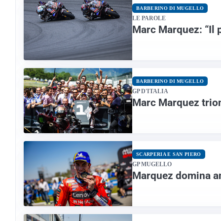
BARBERINO DI MUGELLO
LE PAROLE
Marc Marquez: “Il 
BARBERINO DI MUGELLO
GP D'ITALIA
Marc Marquez trio
SCARPERIA E SAN PIERO
GP MUGELLO
Marquez domina anc