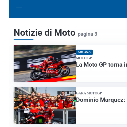
Notizie di Moto
pagina 3
MILANO
MOTO GP
La Moto GP torna i
GARA MOTOGP
Dominio Marquez: a