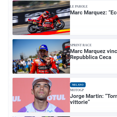
LE PAROLE
Marc Marquez: “Ecc
SPRINT RACE
Marc Marquez vince
Repubblica Ceca
MILANO
MOTOGP
Jorge Martin: “Tor
vittorie”