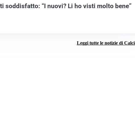
i soddisfatto: “I nuovi? Li ho visti molto bene”
Leggi tutte le notizie di Calc