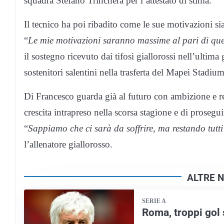
squadra Stefano Trinchera per l’attestato di stima.
Il tecnico ha poi ribadito come le sue motivazioni si
“
Le mie motivazioni saranno massime al pari di que
il sostegno ricevuto dai tifosi giallorossi nell’ultim
sostenitori salentini nella trasferta del Mapei Stadium
Di Francesco guarda già al futuro con ambizione e rea
crescita intrapreso nella scorsa stagione e di prosegui
“
Sappiamo che ci sarà da soffrire, ma restando tutti 
l’allenatore giallorosso.
ALTRE N
SERIE A
Roma, troppi gol 