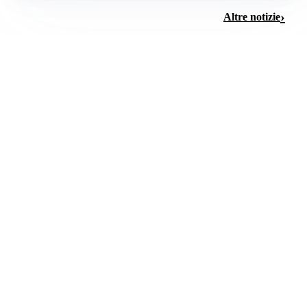
Altre notizie
ALLERTA METEO
Caldo e afa persistono: allerta meteo fino a dopo
Ferragosto