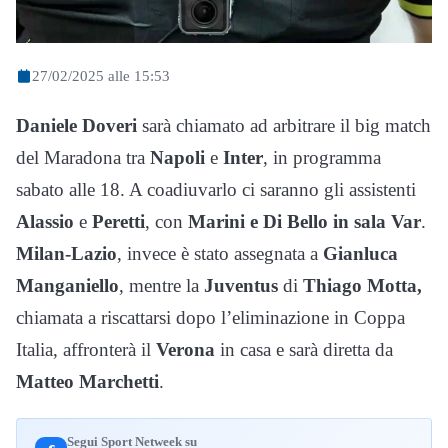
27/02/2025 alle 15:53
Daniele Doveri
sarà chiamato ad arbitrare il big match
del Maradona tra
Napoli
e
Inter
, in programma
sabato alle 18. A coadiuvarlo ci saranno gli assistenti
Alassio
e
Peretti
, con
Marini e Di Bello in sala Var
.
Milan-Lazio
, invece è stato assegnata a
Gianluca
Manganiello
, mentre la
Juventus
di
Thiago Motta,
chiamata a riscattarsi dopo l’eliminazione in Coppa
Italia, affronterà il
Verona
in casa e sarà diretta da
Matteo Marchetti
.
Segui Sport Netweek su