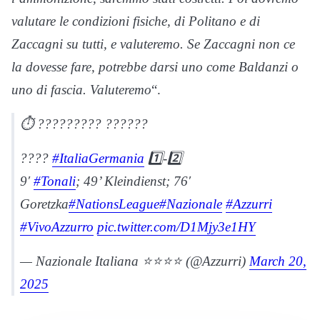
valutare le condizioni fisiche, di Politano e di
Zaccagni su tutti, e valuteremo. Se Zaccagni non ce
la dovesse fare, potrebbe darsi uno come Baldanzi o
uno di fascia. Valuteremo
“.
⏱️ ????????? ??????
????
#ItaliaGermania
1️⃣-2️⃣
9′
#Tonali
; 49’ Kleindienst; 76′
Goretzka
#NationsLeague
#Nazionale
#Azzurri
#VivoAzzurro
pic.twitter.com/D1Mjy3e1HY
— Nazionale Italiana ⭐️⭐️⭐️⭐️ (@Azzurri)
March 20,
2025