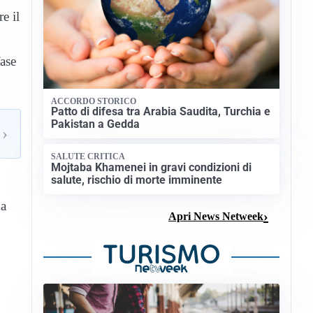
e il
fase
ACCORDO STORICO
Patto di difesa tra Arabia Saudita, Turchia e
Pakistan a Gedda
›
SALUTE CRITICA
Mojtaba Khamenei in gravi condizioni di
salute, rischio di morte imminente
 a
Apri News Netweek