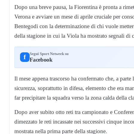
Dopo una breve pausa, la Fiorentina è pronta a rimette
Verona e avviare un mese di aprile cruciale per conso
Bentegodi con la determinazione di chi vuole mettere
della stagione in cui la Viola ha mostrato segnali di c
Segui Sport Netweek su
f
Facebook
Il mese appena trascorso ha confermato che, a parte l
sicurezza, soprattutto in difesa, elemento che era m
far precipitare la squadra verso la zona calda della cla
Dopo aver subito otto reti tra campionato e Conferen
dimezzato le reti incassate nei successivi cinque inco
mostrata nella prima parte della stagione.