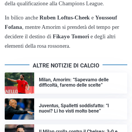
della qualificazione alla Champions League.
In bilico anche
Ruben Loftus-Cheek
e
Youssouf
Fofana
, mentre Amorim si prenderà del tempo per
decidere il destino di
Fikayo Tomori
e degli altri
elementi della rosa rossonera.
ALTRE NOTIZIE DI CALCIO
Milan, Amorim: “Sapevamo delle
difficoltà, faremo delle scelte”
Juventus, Spalletti soddisfatto: “I
nuovi? Li ho visti molto bene”
Il Milan crolla contro il Chelsea: 3-0 e