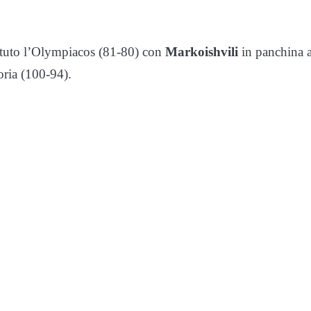
tuto l’Olympiacos (81-80) con
Markoishvili
in panchina a
oria (100-94).