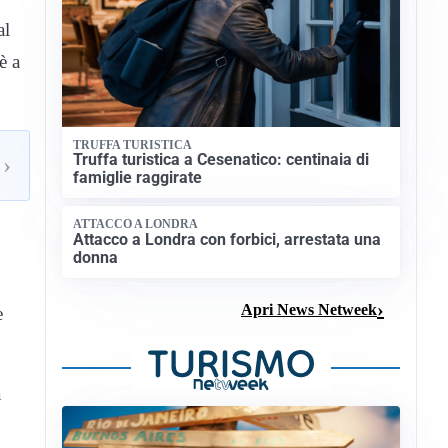
al
è a
TRUFFA TURISTICA
Truffa turistica a Cesenatico: centinaia di
›
famiglie raggirate
ATTACCO A LONDRA
Attacco a Londra con forbici, arrestata una
donna
Apri News Netweek
e
a