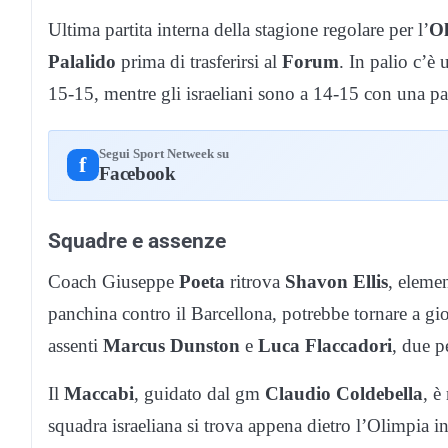
Ultima partita interna della stagione regolare per l’
Ol
Palalido
prima di trasferirsi al
Forum
. In palio c’è 
15-15, mentre gli israeliani sono a 14-15 con una par
Segui Sport Netweek su
f
Facebook
Squadre e assenze
Coach Giuseppe
Poeta
ritrova
Shavon Ellis
, eleme
panchina contro il Barcellona, potrebbe tornare a gi
assenti
Marcus Dunston
e
Luca Flaccadori
, due p
Il
Maccabi
, guidato dal gm
Claudio Coldebella
, è
squadra israeliana si trova appena dietro l’Olimpia in c