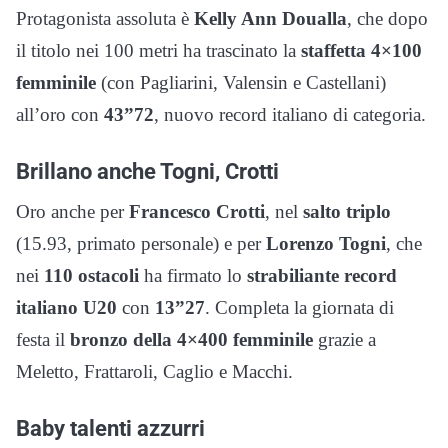
Protagonista assoluta è
Kelly Ann Doualla
, che dopo
il titolo nei 100 metri ha trascinato la
staffetta 4×100
femminile
(con Pagliarini, Valensin e Castellani)
all’oro con
43”72
, nuovo record italiano di categoria.
Brillano anche Togni, Crotti
Oro anche per
Francesco Crotti
, nel
salto triplo
(15.93, primato personale) e per
Lorenzo Togni
, che
nei
110 ostacoli
ha firmato lo
strabiliante record
italiano U20
con
13”27
. Completa la giornata di
festa il
bronzo della 4×400 femminile
grazie a
Meletto, Frattaroli, Caglio e Macchi.
Baby talenti azzurri